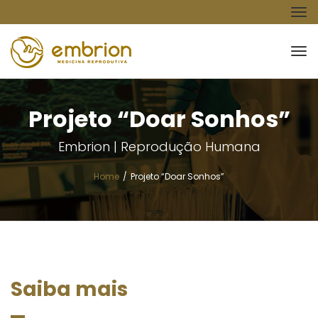
To
na
To
na
Projeto “Doar Sonhos”
Embrion | Reprodução Humana
Home
/
Projeto “Doar Sonhos”
Saiba mais